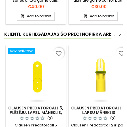
series of two game calls;
ultimate game call for both
the Nordik Barrborn Basic
young and adult foxes, all
Price
Price
€40.00
€30.00
Crow and the Nordik Barrborn
year round. With this call you
Pro Crow.
can make at least six different
Add to basket
Add to basket


anxiety sounds.
KLIENTI, KURI IEGĀDĀJĀS ŠO PRECI NOPIRKA ARĪ:
<
>
Nav noliktavā
favorite_border
favorite_border
CLAUSEN PREDATORCALL 5,
CLAUSEN PREDATORCALL 2,
PLĒSĒJU, LAPSU MĀNEKLIS,
LAPSU MĀNEKLIS
PELES/GRAUZĒJU SKAŅA
(0)
(0)
Clausen Predatorcall 5
Clausen Predatorcall 2 ir īpaši