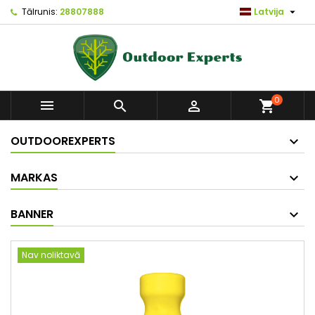

Tālrunis:
28807888
Latvija
0



shopping_cart
OUTDOOREXPERTS
MARKAS
BANNER
Nav noliktavā