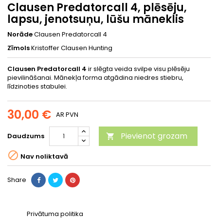
Clausen Predatorcall 4, plēsēju,
lapsu, jenotsuņu, lūšu māneklis
Norāde
Clausen Predatorcall 4
Zīmols
Kristoffer Clausen Hunting
Clausen Predatorcall 4
ir slēgta veida svilpe visu plēsēju
pievilināšanai. Mānekļa forma atgādina niedres stiebru,
līdzinoties stabulei.
30,00 €
AR PVN
Pievienot grozam
Daudzums


Nav noliktavā
Share
Privātuma politika