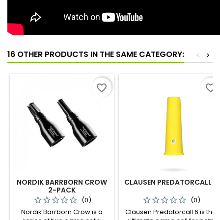
16 OTHER PRODUCTS IN THE SAME CATEGORY:
<
>
favorite_border
favorite_border
NORDIK BARRBORN CROW
CLAUSEN PREDATORCALL 6
2-PACK
(0)
(0)
Nordik Barrborn Crow is a
Clausen Predatorcall 6 is the