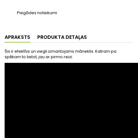
Piegādes noteikumi
APRAKSTS
PRODUKTA DETAĻAS
Šis ir efektīvs un viegli izmantojams māneklis. Katram pa
spēkam to lietot, jau ar pirmo reizi.