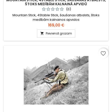
MOUNTAIN STICK, 4STABLE STICK, ŠAUŠANAS ATBALSTS,
ŠTOKS MEDĪBĀM KALNAINĀ APVIDŪ
(0)
Mountain Stick, 4Stable Stick, šaušanas atbalsts, štoks
medībām kalnainos apvidos
Cena
169,00 €
Pievienot grozam

favorite_border