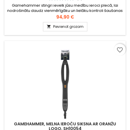
Gamehammer stingri ievelk jūsu medību ieroci plecā, lai
nodrošinātu daudz vienmērīgāku un lielāku kontroli šaušanas
laikā. Lieliski piemērots individuālām medībām ar pieiešanu
Cena
94,90 €
un dzinējmedībām. Ievietojiet vadošo roku ieroča siksnas
atverē un izmantojiet augšdelma muskuļus, lai stingri ievilktu
Pievienot grozam

ieroci savā plecā.
favorite_border
GAMEHAMMER, MELNA IEROČU SIKSNA AR ORANŽU
LOGO, SH10054