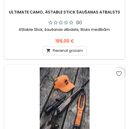
ULTIMATE CAMO, 4STABLE STICK ŠAUŠANAS ATBALSTS
(0)
4Stable Stick, šaušanas atbalsts, štoks medībām.
Cena
199,00 €
Pievienot grozam

favorite_border