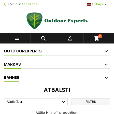

Tālrunis:
28807888
Latvija
0



shopping_cart
OUTDOOREXPERTS
MARKAS
BANNER
ATBALSTI

Atbilstība
FILTRS
Attēlo 1-11 no 11 produktiem