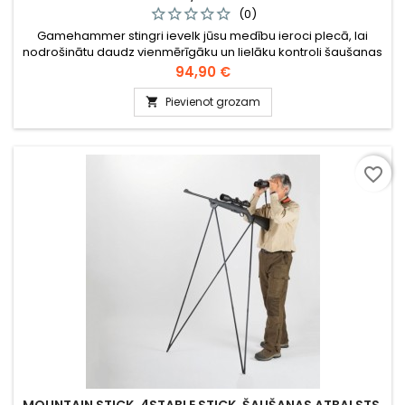
(0)
Gamehammer stingri ievelk jūsu medību ieroci plecā, lai
nodrošinātu daudz vienmērīgāku un lielāku kontroli šaušanas
laikā. Lieliski piemērots individuālām medībām ar pieiešanu
Cena
94,90 €
un dzinējmedībām. Ievietojiet vadošo roku ieroča siksnas
atverē un izmantojiet augšdelma muskuļus, lai stingri ievilktu
Pievienot grozam

ieroci savā plecā.
favorite_border