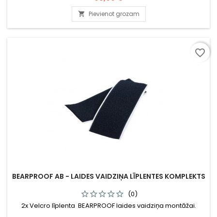
vītņstobra patronām. Ražots Zviedrijā.
Pievienot grozam

favorite_border
BEARPROOF AB - LAIDES VAIDZIŅA LĪPLENTES KOMPLEKTS
(0)
2x Velcro līplenta BEARPROOF laides vaidziņa montāžai.