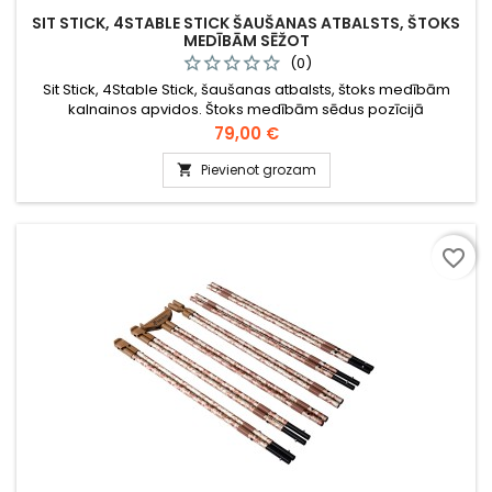
SIT STICK, 4STABLE STICK ŠAUŠANAS ATBALSTS, ŠTOKS
MEDĪBĀM SĒŽOT
(0)
Sit Stick, 4Stable Stick, šaušanas atbalsts, štoks medībām
kalnainos apvidos. Štoks medībām sēdus pozīcijā
Cena
79,00 €
Pievienot grozam

favorite_border