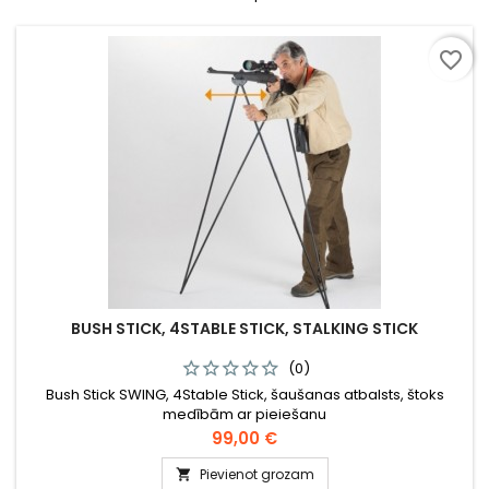
favorite_border
BUSH STICK, 4STABLE STICK, STALKING STICK
(0)
Bush Stick SWING, 4Stable Stick, šaušanas atbalsts, štoks
medībām ar pieiešanu
Cena
99,00 €
Pievienot grozam
