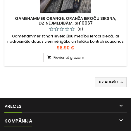
GAMEHAMMER ORANGE, ORANŽA IEROČU SIKSNA,
DZINĒJMEDĪBĀM, SH10067
(0)
Gamehammer stingri ievelk jūsu medību ieroci plecā, lai
nodrošinātu daudz vienmērīgāku un lielāku kontroli šaušanas
laikā. Lieliski piemērots individuālām medībām ar pieiešanu
Cena
98,90 €
un dzinējmedībām. Ievietojiet vadošo roku ieroča siksnas
atverē un izmantojiet augšdelma muskuļus, lai stingri ievilktu
Pievienot grozam

ieroci savā plecā.
UZ AUGŠU


PRECES

KOMPĀNIJA