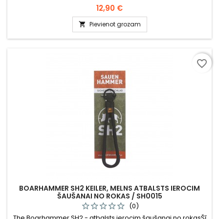
Cena
12,90 €
Pievienot grozam

favorite_border
BOARHAMMER SH2 KEILER, MELNS ATBALSTS IEROCIM
ŠAUŠANAI NO ROKAS / SH0015
(0)
The Boarhammer SH2 - atbalsts ierocim šaušanai no rokasŠī