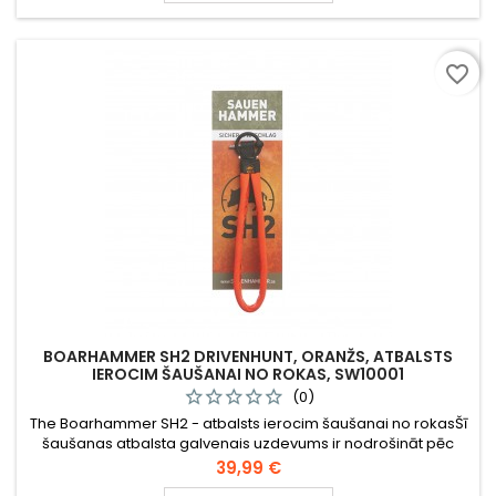
favorite_border
BOARHAMMER SH2 DRIVENHUNT, ORANŽS, ATBALSTS
IEROCIM ŠAUŠANAI NO ROKAS, SW10001
(0)
The Boarhammer SH2 - atbalsts ierocim šaušanai no rokasŠī
šaušanas atbalsta galvenais uzdevums ir nodrošināt pēc
iespējas lielāku kontroli pār ieroci, kad tiek veikts šāviens. Tas
Cena
39,99 €
it īpaši piemērots, ja jāraida šāviens uz kustīgu mērķi,