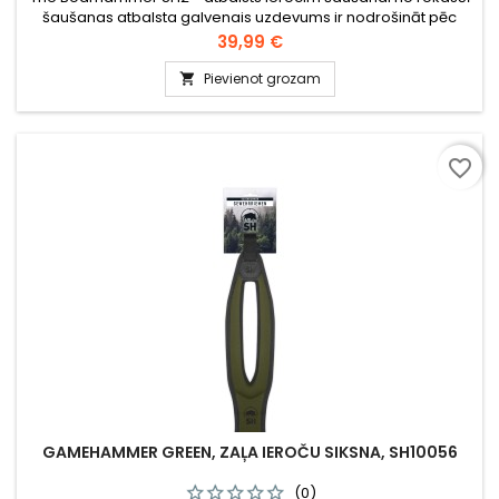
šaušanas atbalsta galvenais uzdevums ir nodrošināt pēc
iespējas lielāku kontroli pār ieroci, kad tiek veikts šāviens. Tas
Cena
39,99 €
it īpaši piemērots, ja jāraida šāviens uz kustīgu mērķi,
piemēram, skrejošu mežacūku.
Pievienot grozam

favorite_border
GAMEHAMMER GREEN, ZAĻA IEROČU SIKSNA, SH10056
(0)