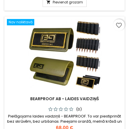
piemēram, skrejošu mežacūku.
Pievienot grozam

Nav noliktavā
favorite_border
BEARPROOF AB - LAIDES VAIDZIŅŠ
(0)
Pielāgojams laides vaidziņš - BEARPROOF. To var piestiprināt
bez skrūvēm, bez urbšanas. Pieejami oranžā, melnā krāsā un
zaļā krāsā. Komplektā ar patronu turētāju, kā gludstobra, gan
Cena
68,00 €