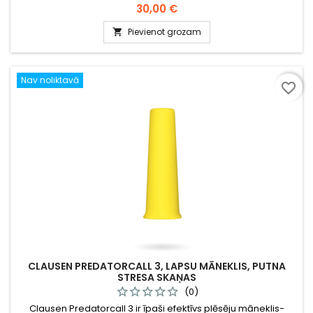
Cena
30,00 €
Pievienot grozam

Nav noliktavā
favorite_border
CLAUSEN PREDATORCALL 3, LAPSU MĀNEKLIS, PUTNA
STRESA SKAŅAS
(0)
Clausen Predatorcall 3 ir īpaši efektīvs plēsēju māneklis-