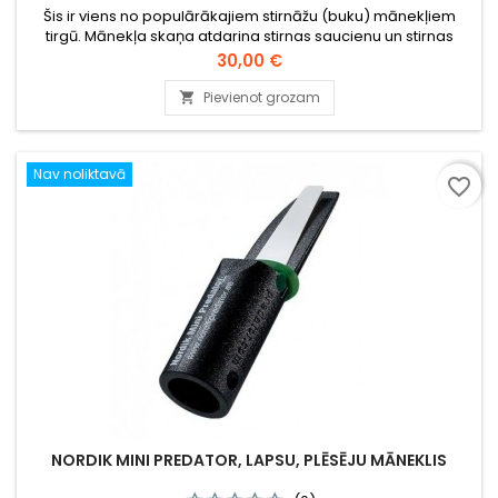
Šis ir viens no populārākajiem stirnāžu (buku) mānekļiem
tirgū. Mānekļa skaņa atdarina stirnas saucienu un stirnas
briesmu saucienu.
Cena
30,00 €
Pievienot grozam

Nav noliktavā
favorite_border
NORDIK MINI PREDATOR, LAPSU, PLĒSĒJU MĀNEKLIS