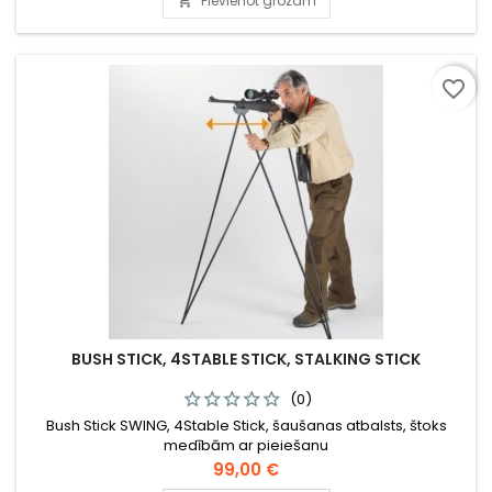
Pievienot grozam

favorite_border
BUSH STICK, 4STABLE STICK, STALKING STICK
(0)
Bush Stick SWING, 4Stable Stick, šaušanas atbalsts, štoks
medībām ar pieiešanu
Cena
99,00 €