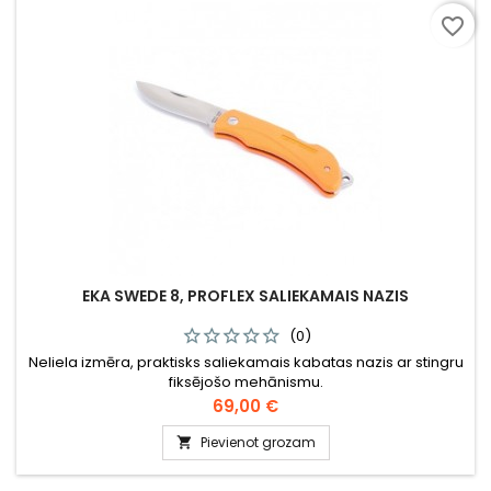
favorite_border
EKA SWEDE 8, PROFLEX SALIEKAMAIS NAZIS
(0)
Neliela izmēra, praktisks saliekamais kabatas nazis ar stingru
fiksējošo mehānismu.
Cena
69,00 €
Pievienot grozam
