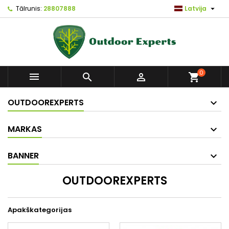

Tālrunis:
28807888
Latvija
0



shopping_cart
OUTDOOREXPERTS
MARKAS
BANNER
OUTDOOREXPERTS
Apakškategorijas