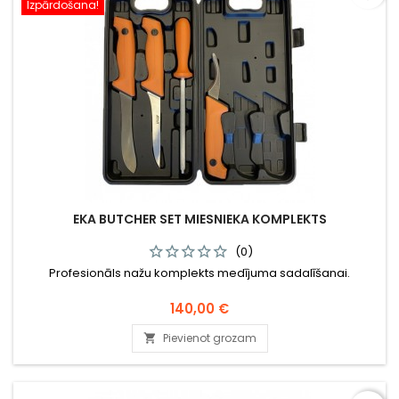
Izpārdošana!
EKA BUTCHER SET MIESNIEKA KOMPLEKTS
(0)
Profesionāls nažu komplekts medījuma sadalīšanai.
Cena
140,00 €
Pievienot grozam
