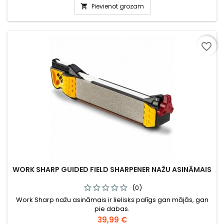
Pievienot grozam

favorite_border
WORK SHARP GUIDED FIELD SHARPENER NAŽU ASINĀMAIS
(0)
Work Sharp nažu asināmais ir lielisks palīgs gan mājās, gan
pie dabas.
Cena
39,99 €