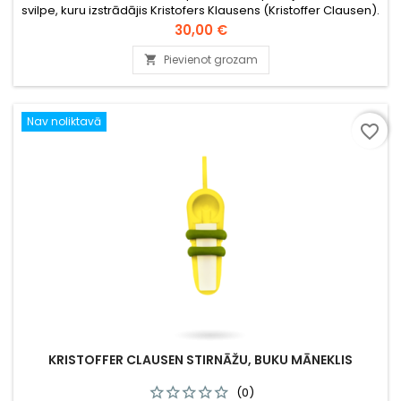
svilpe, kuru izstrādājis Kristofers Klausens (Kristoffer Clausen).
Cena
30,00 €
Pievienot grozam

Nav noliktavā
favorite_border
KRISTOFFER CLAUSEN STIRNĀŽU, BUKU MĀNEKLIS
(0)