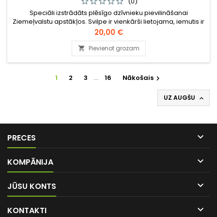
(0)
Speciāli izstrādāts plēsīgo dzīvnieku pievilināšanai
Ziemeļvalstu apstākļos. Svilpe ir vienkārši lietojama, iemutis ir
drošs pret sasalšanu. Iespējams radīt ļoti dažādas skaņas.
Cena
20,00 €
Šim māneklim ir mazāka mēlīte un plānāka membrāna nekā
tā vecākajam brālim Nordik Predator.
Pievienot grozam

1
2
3
…
16
Nākošais

UZ AUGŠU


PRECES

KOMPĀNIJA

JŪSU KONTS

KONTAKTI