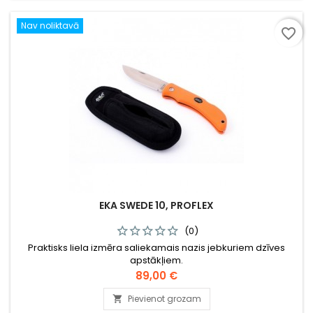
Nav noliktavā
favorite_border
EKA SWEDE 10, PROFLEX
(0)
Praktisks liela izmēra saliekamais nazis jebkuriem dzīves
apstākļiem.
Cena
89,00 €
Pievienot grozam
