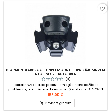
favorite_border
BEARSKIN BEARPROOF TRIPLE MOUNT STIPRINĀJUMS ZEM
STOBRA UZ PASTOBRES
(0)
Bearskin uzskata, ka produktiem ir jāatrisina dažādas
problēmas, ar kurām mednieki ikdienā saskaras. BEARSKIN
Triple Mount ļauj pie ieroča piestiprināt lukturi, kameru,
Cena
155,00 €
šaušanas kājiņas u.c. tā, ka tas neietekmē šāviena precizitāti.
Pievienot grozam
