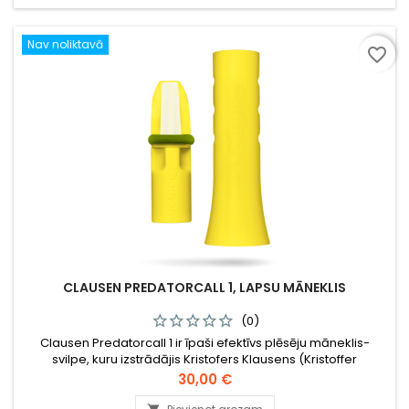
Nav noliktavā
favorite_border
CLAUSEN PREDATORCALL 1, LAPSU MĀNEKLIS
(0)
Clausen Predatorcall 1 ir īpaši efektīvs plēsēju māneklis-
svilpe, kuru izstrādājis Kristofers Klausens (Kristoffer
Clausen).
Cena
30,00 €