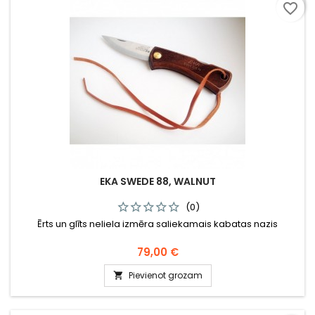
favorite_border
EKA SWEDE 88, WALNUT
(0)
Ērts un glīts neliela izmēra saliekamais kabatas nazis
Cena
79,00 €
Pievienot grozam
