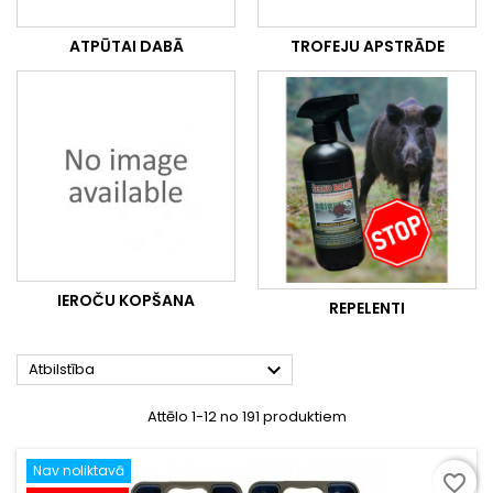
ATPŪTAI DABĀ
TROFEJU APSTRĀDE
IEROČU KOPŠANA
REPELENTI

Atbilstība
Attēlo 1-12 no 191 produktiem
Nav noliktavā
favorite_border