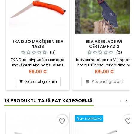
EKA DUO MAKŠĶERNIEKA
EKA AXEBLADE W1
NAZIS
CĒRTAMNAZIS
(0)
(0)
EKA Duo, divpusēja asmeņa
Iedvesmojoties no Vikingiem
makšķernieka nazis. Viens
ir tapis šī naža-cirvja dizains,
asmenis domāts filēšanai,
līdzsvarots un izliektu asmeni.
Cena
Cena
99,00 €
105,00 €
otrs zivs iekšu izlaišanai.
Lielisks rīks, kas palīdzēs gan
ikdienā, esot pārgājienos vai
Pievienot grozam
Pievienot grozam


medībās. Perfekts lai kautko
sasmalcinātu, nogrieztu vai
pārcistu.
13 PRODUKTU TAJĀ PAT KATEGORIJĀ:
<
>
Nav noliktavā
favorite_border
favorite_border