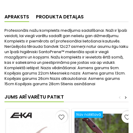
APRAKSTS
PRODUKTA DETAĻAS
Profesionāls nažu komplekts medījuma sadalīšanai. Naži ir īpaši
veidoti, lai viegli varētu sadalīt gan nelielu gan dižmedījumu.
Komplekts ir piemērots arī profesionālai lietošanai kautuvēs.
Nerūsējoša tērauda Sandvik 12c27 asmeņi notur asumu ilgu laiku
un īpaši higiēniski SantoPrene™ meteriāla spali ir viegli
mazgājami un kopjami. Nažu komplekts ir ievietots ērtā somā,
kas ir saliekama un piestiprināma pie jostas vai ap vidukli.
Komplektā ietilpst: Nazis vēdināšanai: Asmens garums 9cm.
Kopējais garums 22cm Miesnieka nazis: Asmens garums 13cm.
Kopējais garums 26cm Nazis atkaulošanai: Asmens garums
15cm Kopējais garums 28cm Stienis asināšanai
JUMS ARĪ VARĒTU PATIKT
<
>
Nav noliktavā
favorite_border
favorite_border