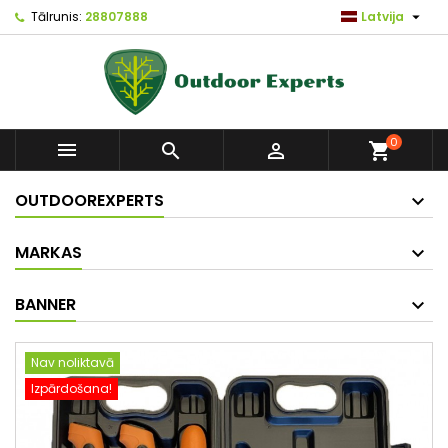

Tālrunis:
28807888
Latvija
0



shopping_cart
OUTDOOREXPERTS
MARKAS
BANNER
Nav noliktavā
Izpārdošana!