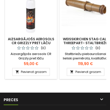
AIZSARGĀJOŠS AEROSOLS
WEISSKIRCHEN STAG CALL
CR GRIZZLY PRET LĀČU
THREEPART- STALTBRIEŽU
UZBRUKUMIEM 300 ML /
PIEBAUROŠANAS TAURE
(0)
(0)
SJ016
(TRUBA), TRĪSDAĻĪGA,
Aizsargājošs aerosols CR
Staltbriežu piebaurošanai
510517
Grizzly pret lāču
lieliski piemērota, kvalitatīva,
uzbrukumiem 300 ml. Ļoti
zīmola Weisskirchen truba.
Cena
Cena
59,00 €
119,90 €
efektīvs, asaras izraisošs
Ļoti ērti lietojama, trīsdaļīga.
aizsargsprejs ar aktīvo vielu
Īpaši piemērota medību
Pievienot grozam
Pievienot grozam


CR (dibenzoxazepine). Šis
vajadzībai.
līdzeklis ir paredzēts
aizsardzībai pret savvaļas
dzīvniekiem un NAV
izmantojams kā
pašaizsardzības līdzeklis pret

PRECES
cilvēkiem.