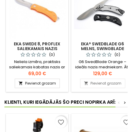
EKA SWEDE 8, PROFLEX
EKA® SWEDBLADE G6
SALIEKAMAIS NAZIS
MELNS, SWINGBLADE
DIVASMEŅU NAZIS / 715008
(0)
(0)
Neliela izmēra, praktisks
G6 SwedBlade Orange –
saliekamais kabatas nazis ar
ideāls nazis medniekam. Ātri
stingru fiksējošo mehānismu.
un viegli pārslēdzieties starp
Cena
Cena
69,00 €
129,00 €
ādas dīrāšanas un iekšējo
orgānu izņemšanas asmeni,
Pievienot grozam
Pievienot grozam


izmantojot vienu nazi.
KLIENTI, KURI IEGĀDĀJĀS ŠO PRECI NOPIRKA ARĪ:
<
>
favorite_border
favorite_border