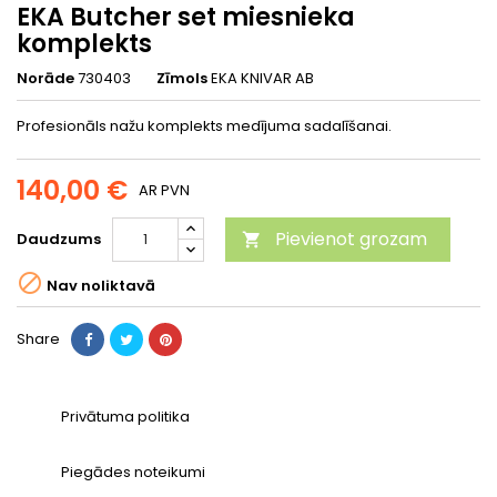
EKA Butcher set miesnieka
komplekts
Norāde
730403
Zīmols
EKA KNIVAR AB
Profesionāls nažu komplekts medījuma sadalīšanai.
140,00 €
AR PVN
Pievienot grozam
Daudzums


Nav noliktavā
Share
Privātuma politika
Piegādes noteikumi