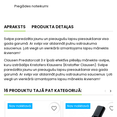
Piegādes noteikumi
APRAKSTS
PRODUKTA DETAĻAS
Svilpe paredzēta jaunu un pieaugušu lapsu piesaukšanai visa
gada garumā. Ar svilpi var atdarināt putnu satraukuma
saucienus. Ļoti viegli un vienkārši izmantojams lapsu māneklis
ikvienam!
Clausen Predatorcall 3 ir īpaši efektīvs plēsēju māneklis-svilpe,
kuru izstrādājis Kristofers Klausens (Kristoffer Clausen). Svilpe
paredzēta jaunu un pieaugušu lapsu piesaukšanai visa gada
garumā. Ar svilpi var atdarināt putnu satraukuma saucienus. Ļoti
viegli un vienkārši izmantojams lapsu māneklis ikvienam!
16 PRODUKTU TAJĀ PAT KATEGORIJĀ:
<
>
Nav noliktavā
Nav noliktavā
favorite_border
favorite_border