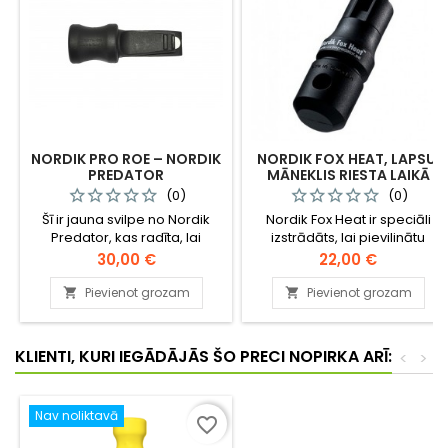
NORDIK PRO ROE – NORDIK
NORDIK FOX HEAT, LAPSU,
PREDATOR
MĀNEKLIS RIESTA LAIKĀ
STIRNĀŽU/STIRNU
(0)
(0)
MĀNEKLIS - SVILPE
Šī ir jauna svilpe no Nordik
Nordik Fox Heat ir speciāli
Predator, kas radīta, lai
izstrādāts, lai pievilinātu
efektīvi piesauktu stirnāžus,
lapsas, kas pārošanās
Cena
Cena
30,00 €
22,00 €
bet ar to tik pat veiksmīgi var
periodā meklē sev partneri.
piesaukt arī stirnu kazas, kā
Tas ir efektīvs arī citos
Pievienot grozam
Pievienot grozam


arī plēsējus, kas medī stirnas.
gadalaikos, lai pievilinātu
lapsas, kas aizstāv savu
teritoriju. Dažas lapsas reaģē
KLIENTI, KURI IEGĀDĀJĀS ŠO PRECI NOPIRKA ARĪ:
<
>
uz mānekli, citas ierodas
klusi.
Nav noliktavā
favorite_border