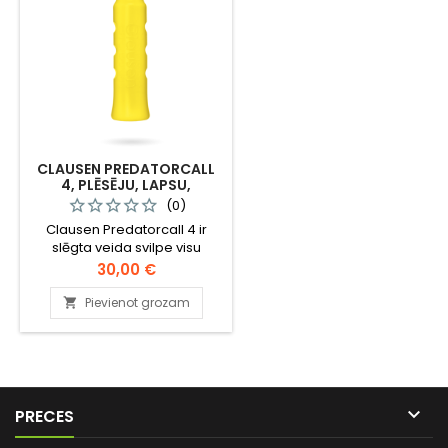
CLAUSEN PREDATORCALL
4, PLĒSĒJU, LAPSU,
JENOTSUŅU, LŪŠU
(0)
MĀNEKLIS
Clausen Predatorcall 4 ir
slēgta veida svilpe visu
plēsēju pievilināšanai.
Cena
30,00 €
Mānekļa forma atgādina
niedres stiebru, līdzinoties
Pievienot grozam

stabulei.

PRECES