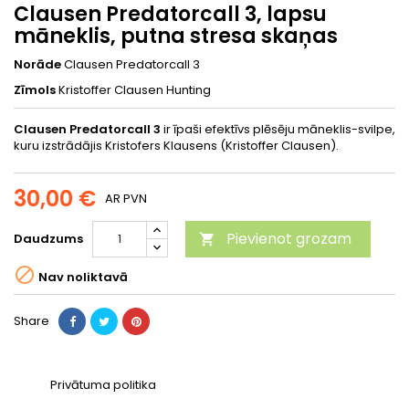
Clausen Predatorcall 3, lapsu
māneklis, putna stresa skaņas
Norāde
Clausen Predatorcall 3
Zīmols
Kristoffer Clausen Hunting
Clausen Predatorcall 3
ir īpaši efektīvs plēsēju māneklis-svilpe,
kuru izstrādājis Kristofers Klausens (Kristoffer Clausen).
30,00 €
AR PVN
Pievienot grozam
Daudzums


Nav noliktavā
Share
Privātuma politika