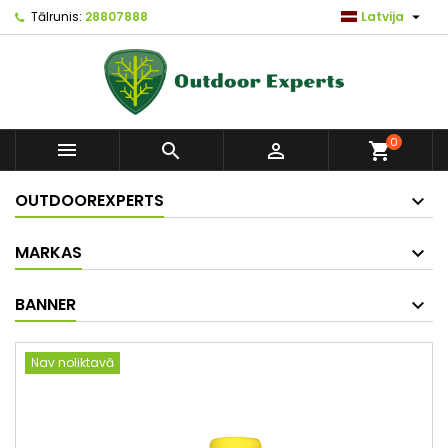

Tālrunis:
28807888
Latvija
0



shopping_cart
OUTDOOREXPERTS
MARKAS
BANNER
Nav noliktavā