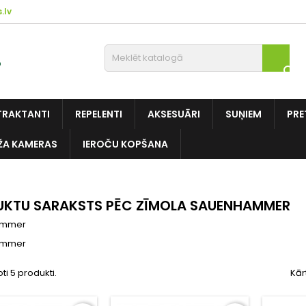
.lv

TRAKTANTI
REPELENTI
AKSESUĀRI
SUŅIEM
PRE
ŽA KAMERAS
IEROČU KOPŠANA
KTU SARAKSTS PĒC ZĪMOLA SAUENHAMMER
ammer
ammer
oti 5 produkti.
Kār