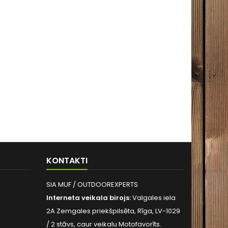
KONTAKTI
SIA MUF / OUTDOOREXPERTS
Interneta veikala birojs:
Valgales iela
2A Zemgales priekšpilsēta, Rīga, LV-1029
/ 2 stāvs, caur veikalu Motofavorīts.