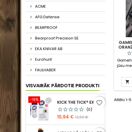
ACME
AFG Defense
BEARPROOF
Bearproof Precision SE
GAME
ORANŽ
EKA KNIVAR AB
DZ
Eurohunt
Gameha
jūsu med
FAULHABER
no
vienm
kontr

VISVAIRĀK PĀRDOTIE PRODUKTI
Li
indivi
-19%
Attēlo 1-
KICK THE TICK® EXPERT SAFE TICK REMOVAL KIT, KOMPLEKTS DROŠAI ĒRČU NOŅEMŠANAI
favorite_border
dzinēj
vadošo 
(0)
atve
Cena
Standarta
10,94 €
13,50 €
augšd
cena
stingri