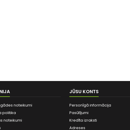
NIJA
JŪSU KONTS
egādes noteikumi
Personīgā informācija
 politika
Pasūtījumi
as noteikumi
Kredīta izraksti
s
Adreses