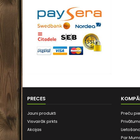
PRECES
KOMPĀ
Jauni produkti
Preču pi
Visvairāk pirkts
Privātuma
Akcijas
Lietošan
Par Mum