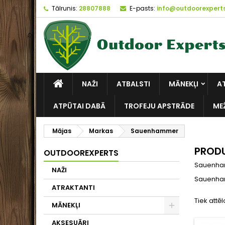
Tālrunis:
28807888
E-pasts:
info@outdoorexperts
NAŽI
ATBALSTI
MĀNEKĻI
A
ATPŪTAI DABĀ
TROFEJU APSTRĀDE
ME
Mājas
Markas
Sauenhammer
PRODU
OUTDOOREXPERTS
Sauenh
NAŽI
Sauenh
ATRAKTANTI
Tiek attēl
MĀNEKĻI
AKSESUĀRI