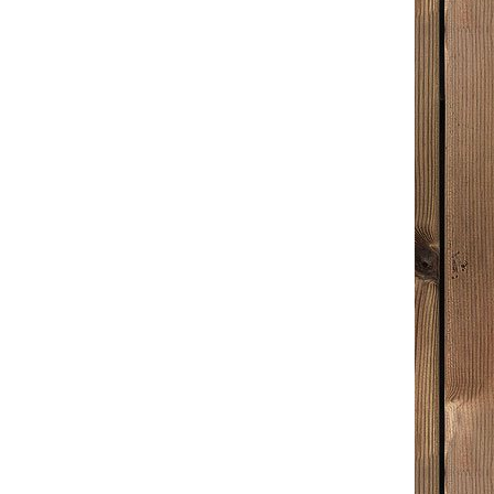
lma muskuļus, lai
augšdelma muskuļus, lai
 ievilktu ieroci savā
stingri ievilktu ieroci savā
plecā.
plecā.