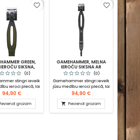
favorite_border
favorite_border
HAMMER GREEN,
GAMEHAMMER, MELNA
 IEROČU SIKSNA,
IEROČU SIKSNA AR
SH10056
ORANŽU LOGO, SH10054
(0)
(0)
mer stingri ievelk
Gamehammer stingri ievelk
ību ieroci plecā, lai
jūsu medību ieroci plecā, lai
rošinātu daudz
nodrošinātu daudz
Cena
Cena
94,90 €
94,90 €
ērīgāku un lielāku
vienmērīgāku un lielāku
li šaušanas laikā.
kontroli šaušanas laikā.
Pievienot grozam
Pievienot grozam

eliski piemērots
Lieliski piemērots
duālām medībām ar
individuālām medībām ar
pieiešanu un
pieiešanu un
edībām. Ievietojiet
dzinējmedībām. Ievietojiet
roku ieroča siksnas
vadošo roku ieroča siksnas
rē un izmantojiet
atverē un izmantojiet