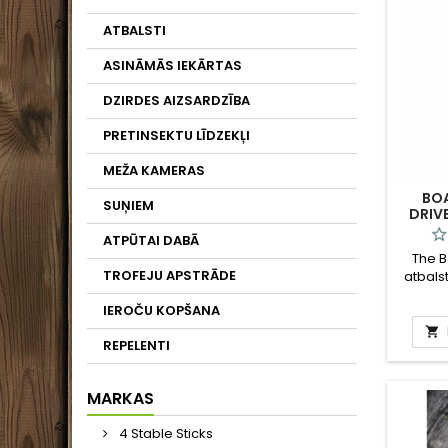
ATBALSTI
ASINĀMĀS IEKĀRTAS
DZIRDES AIZSARDZĪBA
PRETINSEKTU LĪDZEKĻI
MEŽA KAMERAS
BO
SUŅIEM
DRIV
ATB
ATPŪTAI DABĀ
ŠAUŠ
The 
TROFEJU APSTRĀDE
atbals
no 
IEROČU KOPŠANA
atb
uzdevum

REPELENTI
iespēja
iero
šāv
MARKAS
piem
šāvien
4 Stable Sticks
pie