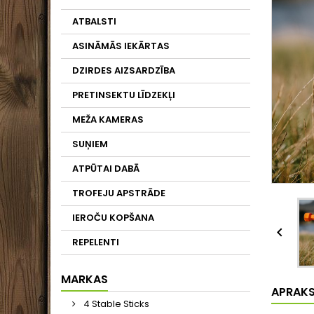
ATBALSTI
ASINĀMĀS IEKĀRTAS
DZIRDES AIZSARDZĪBA
PRETINSEKTU LĪDZEKĻI
MEŽA KAMERAS
SUŅIEM
ATPŪTAI DABĀ
TROFEJU APSTRĀDE
IEROČU KOPŠANA

REPELENTI
MARKAS
APRAK
4 Stable Sticks