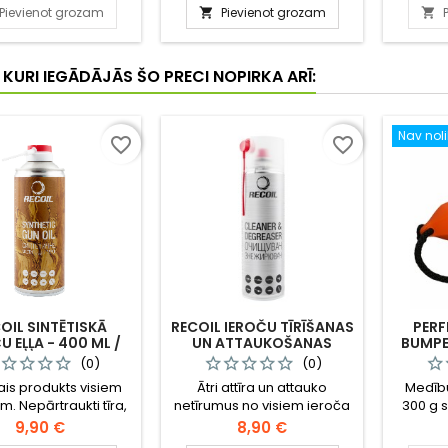
ku kontakta skaņu,
apmācībai. Trīsdaļīgais
Pievienot grozam
Pievienot grozam


ās rok un barojas.
aports ļauj sunim iemācīties
pareizi atnest medījuma , jo
sunim aports ir jātur precīzi
, KURI IEGĀDĀJĀS ŠO PRECI NOPIRKA ARĪ:
pa vidu, kamēr pārējās
divas daļas nokarājas. Tas
novērš suņa spēlēšanos ar
Nav nol
aportu.
favorite_border
favorite_border
OIL SINTĒTISKĀ
RECOIL IEROČU TĪRĪŠANAS
PERF
U EĻĻA - 400 ML /
UN ATTAUKOŠANAS
BUMPE
HAM005
LĪDZEKLIS - 500 ML /
MANTI
(0)
(0)
RECOIL HAM001
OR
is produkts visiem
Ātri attīra un attauko
Medīb
m. Nepārtraukti tīra,
netīrumus no visiem ieroča
300 g 
 un konservē visas
elementiem. Nebojā
aportu 
Cena
Cena
9,90 €
8,90 €
a daļas. Izšķīdina
plastmasas, koka, gumijas
pirms sun