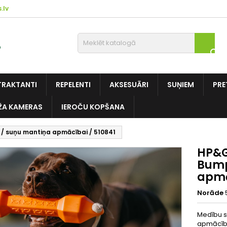
.lv

TRAKTANTI
REPELENTI
AKSESUĀRI
SUŅIEM
PRE
ŽA KAMERAS
IEROČU KOPŠANA
/ suņu mantiņa apmācībai / 510841
HP&G
Bump
apmā
Norāde
Medību s
apmācība