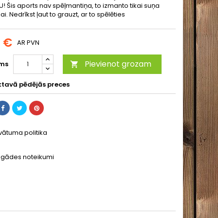
! Šis aports nav spēļmantiņa, to izmanto tikai suņa
. Nedrīkst ļaut to grauzt, ar to spēlēties
9 €
AR PVN
Pievienot grozam
ms

ktavā pēdējās preces
ivātuma politika
egādes noteikumi