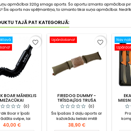
uņu apmācībai 320g smags aports. Šo aportu izmanto apmācībai pirms
 Šis aports nav spēļmantiņa, to izmanto tikai suņa apmācībai. Nedrīkst 
DUKTU TAJĀ PAT KATEGORIJĀ:
iktavā
Izpārdošana!
Nav nol
favorite_border
favorite_border
ošana!
Izpārdo
K BOAR MĀNEKLIS
FIREDOG DUMMY -
EKA
MEŽACŪKAI
TRĪSDAĻĪGS TRUŠA
MIESN
APORTS MEDĪBU SUŅA
(0)
(0)
TRENIŅIEM UN APMĀCĪBAI
dik Boar ir īpaši
Šis īpašais 3 daļu aports ar
Pro
(3 KG) / TPD30F
rādāta svilpe, lai
kažokādu lieliski imitē
komp
linātu mežacūkas.
medījuma formu. Tas ir
Cena
Cena
40,00 €
38,90 €
s radītā skaņa imitē
piemērots medību suņu