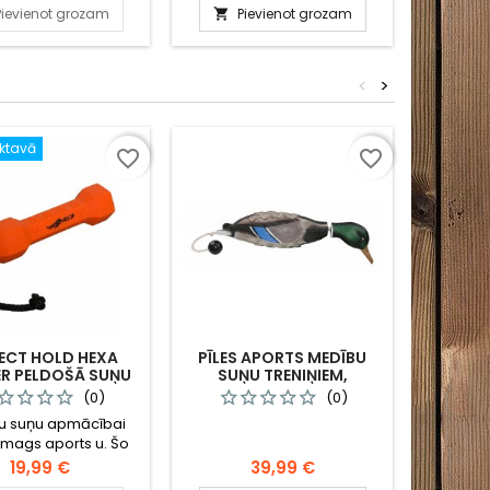
paredzēts gaļas atdalīšanai
Pievienot grozam
Pievienot grozam
P


no kauliem. Ideāli piemērots
medniekiem,
profesionāliem pavāriem
<
>
un ikvienam, kurš vēlas
precīzu un efektīvu
griezumu.
iktavā
Nav noli
favorite_border
favorite_border
ECT HOLD HEXA
PĪLES APORTS MEDĪBU
REC
R PELDOŠĀ SUŅU
SUŅU TRENIŅIEM,
TĪRĪŠA
ŅA APMĀCĪBAI /
TRAINING TOOL BIRD
CARBON
(0)
(0)
ANŽA / 512201
MALLARD / 510811
ML / 
u suņu apmācībai
Izman
smags aports u. Šo
elemen
izmanto apmācībai
šaujamp
Cena
Cena
19,99 €
39,99 €
i iepazīstina ar īstu
nogul