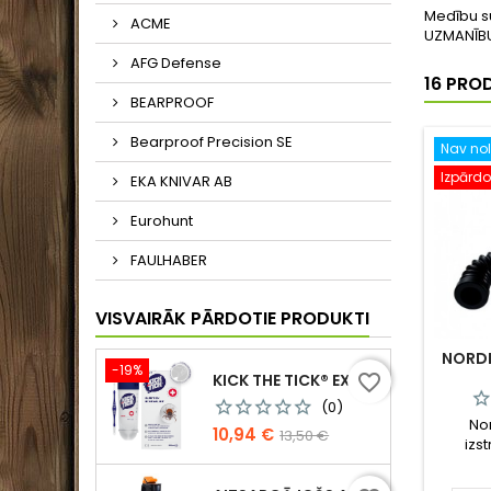
Medību s
ACME
UZMANĪBU!
AFG Defense
16 PRO
BEARPROOF
Bearproof Precision SE
Nav nol
Izpārd
EKA KNIVAR AB
Eurohunt
FAULHABER
VISVAIRĀK PĀRDOTIE PRODUKTI
NORDI
-19%
KICK THE TICK® EXPERT SAFE TICK REMOVAL KIT, KOMPLEKTS DROŠAI ĒRČU NOŅEMŠANAI
favorite_border
(0)
Nor
Cena
Standarta
10,94 €
13,50 €
izst
cena
pievi
Svilpe