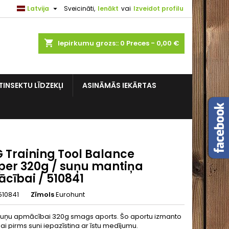

Latvija
Sveicināti,
Ienākt
vai
Izveidot profilu
shopping_cart
Iepirkumu grozs::
0
Preces - 0,00 €
TINSEKTU LĪDZEKĻI
ASINĀMĀS IEKĀRTAS
 Training Tool Balance
er 320g / suņu mantiņa
cībai / 510841
510841
Zīmols
Eurohunt
uņu apmācībai 320g smags aports. Šo aportu izmanto
i pirms suni iepazīstina ar īstu medījumu.