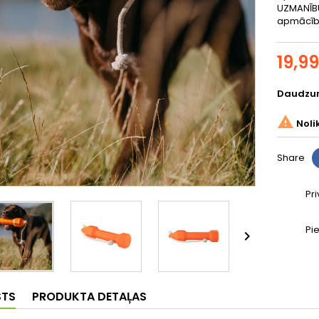
UZMANĪBU
apmācībai
19,9
Daudzu

Noli
Share
Pr
Pi

STS
PRODUKTA DETAĻAS