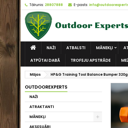
Tālrunis:
28807888
E-pasts:
info@outdoorexperts
NAŽI
ATBALSTI
MĀNEKĻI
A
ATPŪTAI DABĀ
TROFEJU APSTRĀDE
ME
Mājas
HP&G Training Tool Balance Bumper 320g 
OUTDOOREXPERTS
NAŽI
ATRAKTANTI
MĀNEKĻI
AKSESUĀRI