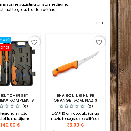
 suni iepazīstina ar īstu medījumu.
ļaut to grauzt, ar to spēlēties
<
>
iktavā
favorite_border
favorite_border
šana!
 BUTCHER SET
EKA BONING KNIFE
SPYPOI
IEKA KOMPLEKTS
ORANGE 16CM, NAZIS
PAC
ATKAULOŠANAI / 30170
KAME
(0)
(0)
fesionāls nažu
EKA® 16 cm atkaulošanas
SPYPOI
lekts medījuma
nazis ir augstas kvalitātes
PACK
sadalīšanai.
instruments ar šauru un
(komplek
Cena
Cena
140,00 €
35,00 €
smailu asmeni, kas
me