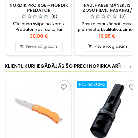
NORDIK PRO ROE – NORDIK
FAULHABER MĀNEKLIS
PREDATOR
ZOSU PIEVILINĀŠANAI /
STIRNĀŽU/STIRNU
2015.18
(0)
(0)
MĀNEKLIS - SVILPE
Šī ir jauna svilpe no Nordik
Zosu piesaukšanai lieliski
Predator, kas radīta, lai
piemērota, kvalitatīva, zīmola
efektīvi piesauktu stirnāžus,
FAULHABER svilpe.
Cena
Cena
30,00 €
16,95 €
bet ar to tik pat veiksmīgi var
piesaukt arī stirnu kazas, kā
Pievienot grozam
Pievienot grozam


arī plēsējus, kas medī stirnas.
KLIENTI, KURI IEGĀDĀJĀS ŠO PRECI NOPIRKA ARĪ:
<
>
Nav noliktavā
favorite_border
favorite_border