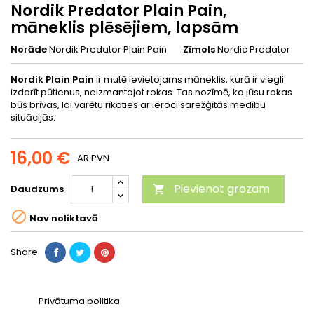
Nordik Predator Plain Pain,
māneklis plēsējiem, lapsām
Norāde
Nordik Predator Plain Pain
Zīmols
Nordic Predator
Nordik Plain Pain
ir mutē ievietojams māneklis, kurā ir viegli
izdarīt pūtienus, neizmantojot rokas. Tas nozīmē, ka jūsu rokas
būs brīvas, lai varētu rīkoties ar ieroci sarežģītās medību
situācijās.
16,00 €
AR PVN
Pievienot grozam
Daudzums


Nav noliktavā
Share
Privātuma politika