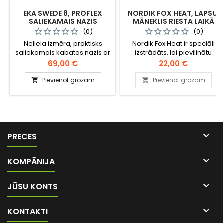
EKA SWEDE 8, PROFLEX
NORDIK FOX HEAT, LAPSU,
SALIEKAMAIS NAZIS
MĀNEKLIS RIESTA LAIKĀ
(0)
(0)
Neliela izmēra, praktisks
Nordik Fox Heat ir speciāli
saliekamais kabatas nazis ar
izstrādāts, lai pievilinātu
stingru fiksējošo mehānismu.
lapsas, kas pārošanās
Cena
Cena
69,00 €
22,00 €
periodā meklē sev partneri.
Tas ir efektīvs arī citos
Pievienot grozam
Pievienot grozam


gadalaikos, lai pievilinātu
lapsas, kas aizstāv savu
teritoriju. Dažas lapsas reaģē
uz mānekli, citas ierodas
klusi.

PRECES

KOMPĀNIJA

JŪSU KONTS

KONTAKTI