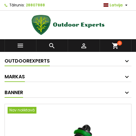

Tālrunis:
28807888
Latvija
0



shopping_cart
OUTDOOREXPERTS
MARKAS
BANNER
Nav noliktavā