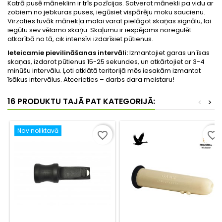
Katrā pusē māneklim ir trīs pozīcijas. Satverot mānekli pa vidu ar
zobiem no jebkuras puses, iegūsiet vispārēju moku saucienu.
Virzoties tuvāk mānekļa malai varat pielāgot skaņas signālu, lai
iegūtu sev vēlamo skaņu. Skaļumu ir iespējams noregulēt
atkarībā no tā, cik intensīvi izdarīsiet pūtienus.
Ieteicamie pievilināšanas intervāli:
Izmantojiet garas un īsas
skaņas, izdarot pūtienus 15-25 sekundes, un atkārtojiet ar 3-4
minūšu intervālu. Ļoti atklātā teritorijā mēs iesakām izmantot
īsākus intervālus. Atcerieties – darbs dara meistaru!
16 PRODUKTU TAJĀ PAT KATEGORIJĀ:
<
>
Nav noliktavā
favorite_border
favorite_border