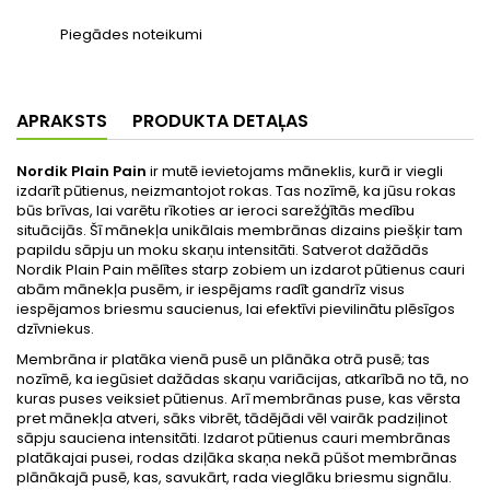
Piegādes noteikumi
APRAKSTS
PRODUKTA DETAĻAS
Nordik Plain Pain
ir mutē ievietojams māneklis, kurā ir viegli
izdarīt pūtienus, neizmantojot rokas. Tas nozīmē, ka jūsu rokas
būs brīvas, lai varētu rīkoties ar ieroci sarežģītās medību
situācijās. Šī mānekļa unikālais membrānas dizains piešķir tam
papildu sāpju un moku skaņu intensitāti. Satverot dažādās
Nordik Plain Pain mēlītes starp zobiem un izdarot pūtienus cauri
abām mānekļa pusēm, ir iespējams radīt gandrīz visus
iespējamos briesmu saucienus, lai efektīvi pievilinātu plēsīgos
dzīvniekus.
Membrāna ir platāka vienā pusē un plānāka otrā pusē; tas
nozīmē, ka iegūsiet dažādas skaņu variācijas, atkarībā no tā, no
kuras puses veiksiet pūtienus. Arī membrānas puse, kas vērsta
pret mānekļa atveri, sāks vibrēt, tādējādi vēl vairāk padziļinot
sāpju sauciena intensitāti. Izdarot pūtienus cauri membrānas
platākajai pusei, rodas dziļāka skaņa nekā pūšot membrānas
plānākajā pusē, kas, savukārt, rada vieglāku briesmu signālu.