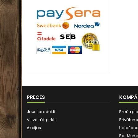
PRECES
KOMPĀ
Jauni produkti
Preču pi
Visvairāk pirkts
Privātuma
Akcijas
Lietošan
Par Mum