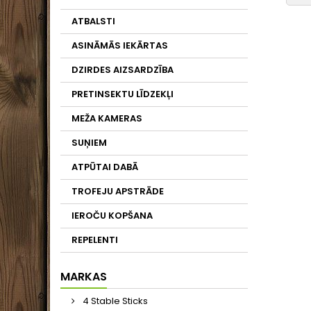
ATBALSTI
ASINĀMĀS IEKĀRTAS
DZIRDES AIZSARDZĪBA
PRETINSEKTU LĪDZEKĻI
MEŽA KAMERAS
SUŅIEM
ATPŪTAI DABĀ
TROFEJU APSTRĀDE
IEROČU KOPŠANA
REPELENTI
MARKAS
4 Stable Sticks