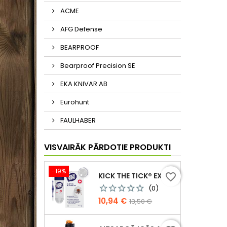
ACME
AFG Defense
BEARPROOF
Bearproof Precision SE
EKA KNIVAR AB
Eurohunt
FAULHABER
VISVAIRĀK PĀRDOTIE PRODUKTI
-19%
KICK THE TICK® EXPERT SAFE TICK REMOVAL KIT, KOMPLEKTS DROŠAI ĒRČU NOŅEMŠANAI
favorite_border
(0)
Cena
Standarta
10,94 €
13,50 €
cena