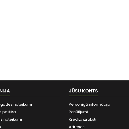
NIJA
JŪSU KONTS
egādes noteikumi
Personīgā informācija
 politika
Pasūtījumi
as noteikumi
Kredīta izraksti
s
Adreses