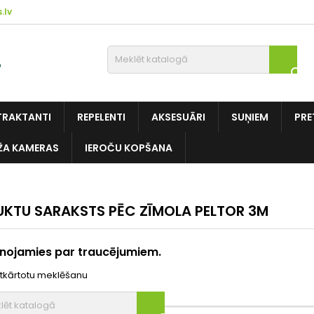
.lv

TRAKTANTI
REPELENTI
AKSESUĀRI
SUŅIEM
PRE
ŽA KAMERAS
IEROČU KOPŠANA
KTU SARAKSTS PĒC ZĪMOLA PELTOR 3M
inojamies par traucējumiem.
atkārtotu meklēšanu