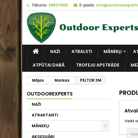
Tālrunis:
28807888
E-pasts:
info@outdoorexperts
NAŽI
ATBALSTI
MĀNEKĻI
A
ATPŪTAI DABĀ
TROFEJU APSTRĀDE
ME
Mājas
Markas
PELTOR 3M
PRODU
OUTDOOREXPERTS
NAŽI
Atva
ATRAKTANTI
Veikt 
MĀNEKĻI
AKSESUĀRI