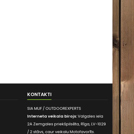
KONTAKTI
SIA MUF / OUTDOOREXPERTS
Interneta veikala birojs:
Valgales iela
2A Zemgales priekšpilsēta, Rīga, LV-1029
/ 2 stāvs, caur veikalu Motofavorīts.