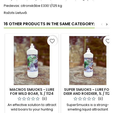
Piedevas: citronskābe E330 1/125 kg
Ražots Lietuvā.
16 OTHER PRODUCTS IN THE SAME CATEGORY:
<
>
favorite_border
favorite_border
MACNOS SMUOKS - LURE
SUPER SMUOKS - LURE FOR
FOR WILD BOAR, 1L / 1124
DEER AND ROEDEER, 1L / 1122
(0)
(0)
An effective solution to attract
SuperSmuoks is a strong-
wild boars to your hunting
smelling liquid attractant