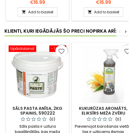
ground - alure for wild boars
specially designed toattract
Price
Price
€16.99
€16.99
- MacnosSmuoks! This high
deer and roe deer. With a
quality liquid attractanthas an
unique combination of apple,
Add to basket
Add to basket


intense smell of fish and rot.
cornand acorn scents, this
lure effectively attracts
animals to your
KLIENTI, KURI IEGĀDĀJĀS ŠO PRECI NOPIRKA ARĪ:
<
>
huntingground, ensuring a
successful hunt.
Izpārdošana!
- 1,00 €
favorite_border
favorite_border
SĀLS PASTA ANĪSA, 2KG
KUKURŪZAS AROMĀTS,
SPAINIS, 590222
ELIKSĪRS MEŽA ZVĒRU
PIEVILINĀŠANAI 500 ML /
(0)
(0)
590272
Sāls pasta ir uztura
Pievienojot barošanas vietās,
bagātinātājs, kas meža
tas ir uzticams ēsmas