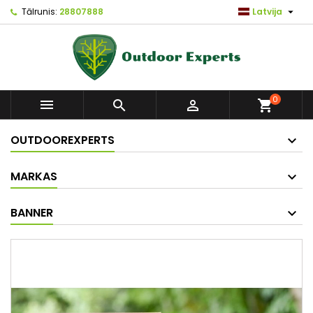

Tālrunis:
28807888
Latvija
0



shopping_cart
OUTDOOREXPERTS
MARKAS
BANNER