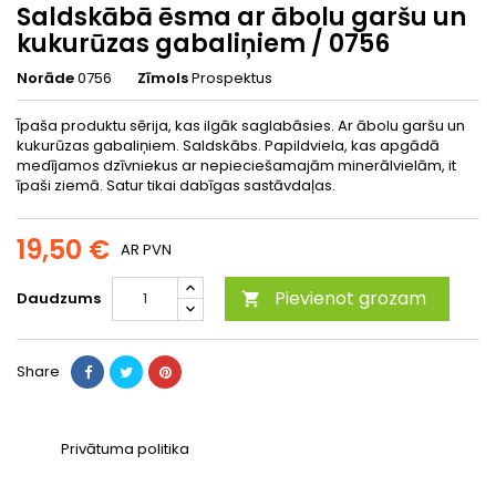
Saldskābā ēsma ar ābolu garšu un
kukurūzas gabaliņiem / 0756
Norāde
0756
Zīmols
Prospektus
Īpaša produktu sērija, kas ilgāk saglabāsies. Ar ābolu garšu un
kukurūzas gabaliņiem. Saldskābs. Papildviela, kas apgādā
medījamos dzīvniekus ar nepieciešamajām minerālvielām, it
īpaši ziemā. Satur tikai dabīgas sastāvdaļas.
19,50 €
AR PVN
Pievienot grozam
Daudzums

Share
Privātuma politika