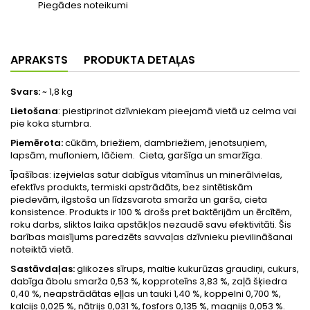
Piegādes noteikumi
APRAKSTS
PRODUKTA DETAĻAS
Svars:
~ 1,8 kg
Lietošana
: piestiprinot dzīvniekam pieejamā vietā uz celma vai
pie koka stumbra.
Piemērota:
cūkām, briežiem, dambriežiem, jenotsuņiem,
lapsām, mufloniem, lāčiem. Cieta, garšīga un smaržīga.
Īpašības: izejvielas satur dabīgus vitamīnus un minerālvielas,
efektīvs produkts, termiski apstrādāts, bez sintētiskām
piedevām, ilgstoša un līdzsvarota smarža un garša, cieta
konsistence. Produkts ir 100 % drošs pret baktērijām un ērcītēm,
roku darbs, sliktos laika apstākļos nezaudē savu efektivitāti. Šis
barības maisījums paredzēts savvaļas dzīvnieku pievilināšanai
noteiktā vietā.
Sastāvdaļas:
glikozes sīrups, maltie kukurūzas graudiņi, cukurs,
dabīga ābolu smarža 0,53 %, kopproteīns 3,83 %, zaļā šķiedra
0,40 %, neapstrādātas eļļas un tauki 1,40 %, koppelni 0,700 %,
kalcijs 0,025 %, nātrijs 0,031 %, fosfors 0,135 %, magnijs 0,053 %.